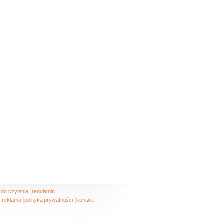
|
i do czytania
regulamin
|
|
reklama
polityka prywatności
kontakt