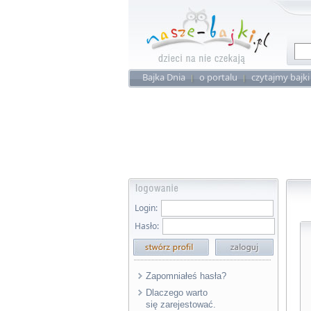
Bajka Dnia
o portalu
czytajmy bajki
Login:
Hasło:
Zapomniałeś hasła?
Dlaczego warto
się zarejestować.