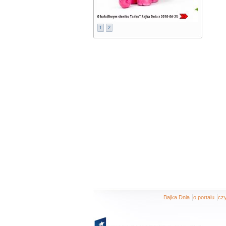
1
2
|
|
Bajka Dnia
o portalu
czy