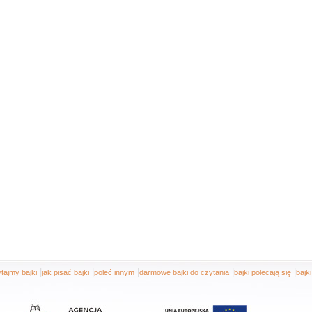
|
|
|
|
|
tajmy bajki
jak pisać bajki
poleć innym
darmowe bajki do czytania
bajki polecają się
bajk