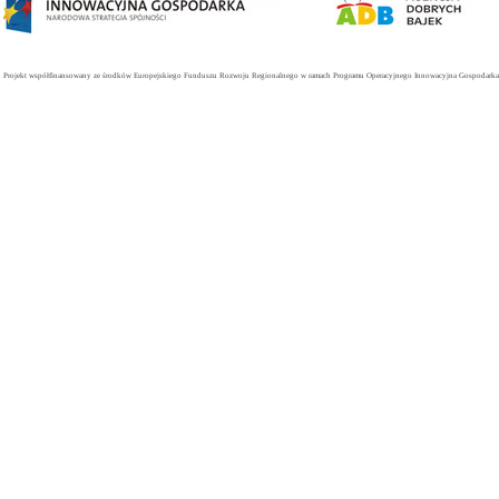
Projekt współfinansowany ze środków Europejskiego Funduszu Rozwoju Regionalnego w ramach Programu Operacyjnego Innowacyjna Gospodarka. 