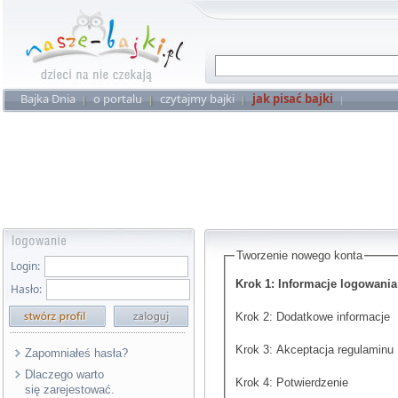
Bajka Dnia
o portalu
czytajmy bajki
jak pisać bajki
Tworzenie nowego konta
Login:
Krok 1: Informacje logowania
Hasło:
Krok 2: Dodatkowe informacje
Krok 3: Akceptacja regulaminu
Zapomniałeś hasła?
Dlaczego warto
Krok 4: Potwierdzenie
się zarejestować.