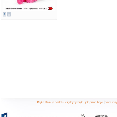
1
2
|
|
|
|
Bajka Dnia
o portalu
czytajmy bajki
jak pisać bajki
poleć in