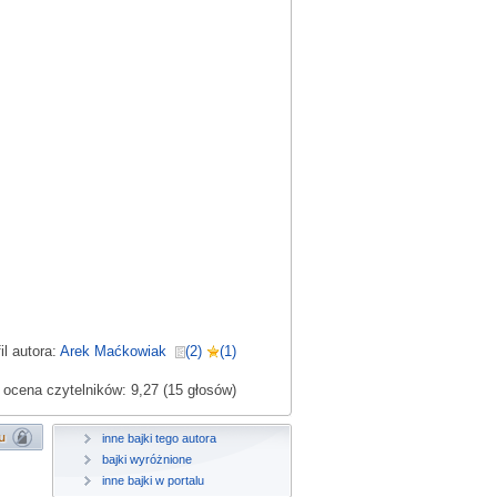
il autora:
Arek Maćkowiak
(2)
(1)
ocena czytelników: 9,27 (15 głosów)
inne bajki tego autora
bajki wyróżnione
inne bajki w portalu