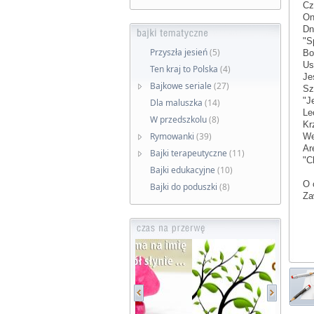
Cz
On
Dn
"S
Przyszła jesień
(5)
Bo
Us
Ten kraj to Polska
(4)
Je
Bajkowe seriale
(27)
Sz
"J
Dla maluszka
(14)
Le
W przedszkolu
(8)
Kr
Rymowanki
(39)
We
Ar
Bajki terapeutyczne
(11)
"C
Bajki edukacyjne
(10)
O 
Bajki do poduszki
(8)
Za