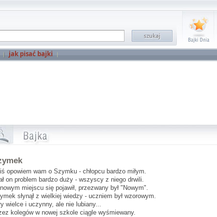
jak pisać bajki
zymek
iś opowiem wam o Szymku - chłopcu bardzo miłym.
ał on problem bardzo duży - wszyscy z niego drwili.
nowym miejscu się pojawił, przezwany był "Nowym".
ymek słynął z wielkiej wiedzy - uczniem był wzorowym.
ły wielce i uczynny, ale nie lubiany...
zez kolegów w nowej szkole ciągle wyśmiewany.