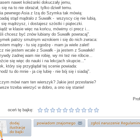
asem nawet koleżanki dokuczały jemu,
 się na to nie obrażał, tylko dziwił temu.
ia pewnego Asia z Izą do Szymka tak mówią:
padaj stąd mądralo z Suwałk - wszyscy cię nie lubią.
 się mądrzysz, i dostajesz szóstki i piąteczki.
iądź w klasie więc na końcu, mówimy ci precz i...
śli chcesz być znów lubiany do Suwałk powracaj".
ymek patrzy smutnym wzrokiem i się do nich zwraca:
estem mądry - tu się zgodzę - mam ja wiele zalet!
cz nie jestem wcale z Suwałk - ja jestem z Suwałek!
zywdy żadnej wam nie robię, wy mi też nie róbcie...
źcie się więc do nauki i na lekcjach skupcie..."
ek, który się przyglądał tej scenie powiada:
hodź tu do mnie - ja cię lubię - nie bój się i siadaj".
czym mówi nam ten wierszyk? Jakie jest przesłanie?
wsze trzeba wierzyć w dobro, a ono się stanie!
Prof
oceń tę bajkę: