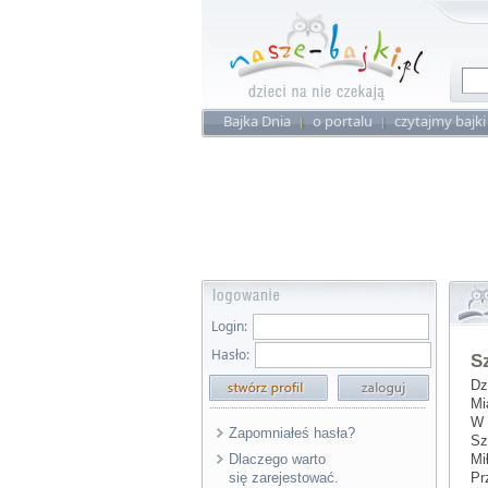
Bajka Dnia
o portalu
czytajmy bajki
Login:
Hasło:
S
Dz
Mi
W 
Zapomniałeś hasła?
Sz
Dlaczego warto
Mi
się zarejestować.
Pr