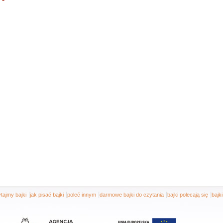
|
|
|
|
|
tajmy bajki
jak pisać bajki
poleć innym
darmowe bajki do czytania
bajki polecają się
bajk