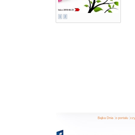
1
2
|
|
Bajka Dnia
o portalu
czy