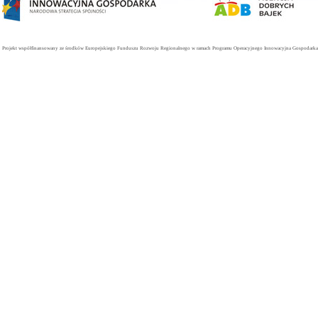
Projekt współfinansowany ze środków Europejskiego Funduszu Rozwoju Regionalnego w ramach Programu Operacyjnego Innowacyjna Gospodarka. 