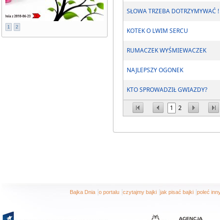
SŁOWA TRZEBA DOTRZYMYWAĆ !
1
2
KOTEK O LWIM SERCU
RUMACZEK WYŚMIEWACZEK
NAJLEPSZY OGONEK
KTO SPROWADZIŁ GWIAZDY?
1
2
|
|
|
|
Bajka Dnia
o portalu
czytajmy bajki
jak pisać bajki
poleć in