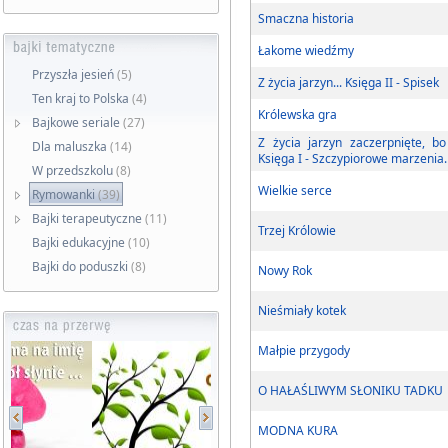
Smaczna historia
Łakome wiedźmy
Przyszła jesień
(5)
Z życia jarzyn... Księga II - Spisek
Ten kraj to Polska
(4)
Królewska gra
Bajkowe seriale
(27)
Z życia jarzyn zaczerpnięte, b
Dla maluszka
(14)
Księga I - Szczypiorowe marzenia.
W przedszkolu
(8)
Wielkie serce
Rymowanki
(39)
Bajki terapeutyczne
(11)
Trzej Królowie
Bajki edukacyjne
(10)
Bajki do poduszki
(8)
Nowy Rok
Nieśmiały kotek
Małpie przygody
O HAŁAŚLIWYM SŁONIKU TADKU
MODNA KURA