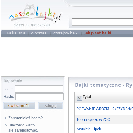
Bajka Dnia
o portalu
czytajmy bajki
jak pisać bajki
Bajki tematyczne - 
Login:
Hasło:
Tytuł
PORWANIE WRÓŻKI - SKRZYDEŁK
Zapomniałeś hasła?
Teoria spisku w ZOO
Dlaczego warto
Motylek Filipek
się zarejestować.